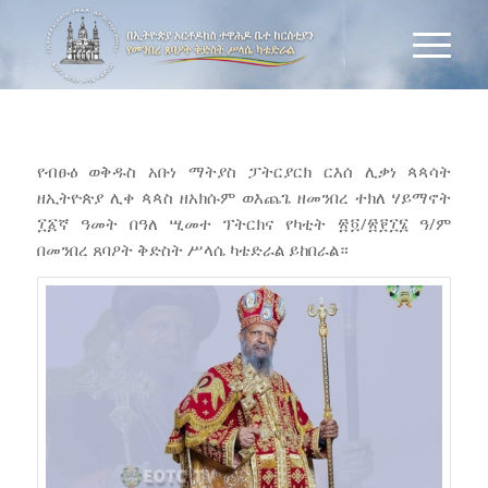
የብፁዕ ወቅዱስ አቡነ ማትያስ ፓትርያርክ ርእሰ ሊቃነ ጳጳሳት
ዘኢትዮጵያ ሊቀ ጳጳስ ዘአክሱም ወእጨጌ ዘመንበረ ተክለ ሃይማኖት
፲፩ኛ ዓመት በዓለ ሢመተ ፕትርክና የካቲት ፳፬/፳፻፲፮ ዓ/ም
በመንበረ ጸባዖት ቅድስት ሥላሴ ካቴድራል ይከበራል።