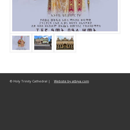
© Holy Trinity Cathedral |
Website by atbiya.com