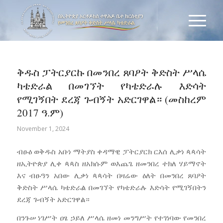
ቅዱስ ፓትርያርኩ በመንበረ ጸባዖት ቅድስት ሥላሴ
ካቴድራል በመገኘት የካቴድራሉ እድሳት
የሚገኝበት ደረጃ ጉብኝት አድርገዋል። (መስከረም
2017 ዓ.ም)
November 1, 2024
ብፁዕ ወቅዱስ አቡነ ማትያስ ቀዳማዊ ፓትርያርክ ርእሰ ሊቃነ ጳጳሳት
ዘኢትዮጵያ ሊቀ ጳጳስ ዘአክሱም ወእጨጌ ዘመንበረ ተክለ ሃይማኖት
እና ብፁዓን አበው ሊቃነ ጳጳሳት በዛሬው ዕለት በመንበረ ጸባዖት
ቅድስት ሥላሴ ካቴድራል በመገኘት የካቴድራሉ እድሳት የሚገኝበትን
ደረጃ ጉብኝት አድርገዋል።
በንጉሠ ነገሥት ዐፄ ኃይለ ሥላሴ ዘመነ መንግሥት የተገነባው የመንበረ