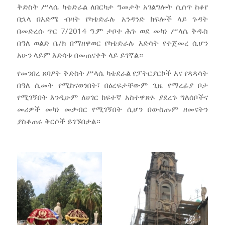
ቅድስት ሥላሴ ካቴድራል ለበርካታ ዓመታት አገልግሎት ሲሰጥ ከቆየ
በኋላ በእድሜ ብዛት የካቴድራሉ አንዳንድ ክፍሎች ላይ ጉዳት
በመድረሱ ጥር 7/2014 ዓ.ም ታቦተ ሕጉ ወደ መካነ ሥላሴ ቅዱስ
በዓለ ወልድ ቤ/ክ በማዘዋወር የካቴድራሉ እድሳት የተጀመረ ሲሆን
አሁን ላይም እድሳቱ በመጠናቀቅ ላይ ይገኛል።
የመንበረ ጸባዖት ቅድስት ሥላሴ ካቴደራል የፓትርያርኮች እና የጳጳሳት
በዓለ ሲመት የሚከናወንበት፣ በዕረፍታቸውም ጊዜ የማረፊያ ቦታ
የሚገኝበት እንዲሁም ለሀገር ከፍተኛ አስተዋጽኦ ያደረጉ ግለሰቦችና
መሪዎች መካነ መቃብር የሚገኝበት ሲሆን በውስጡም ዘመናትን
ያስቆጠሩ ቅርሶች ይገኙበታል።